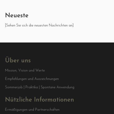
Neueste
[Sehen Sie sich die neuesten Nachrichten an]
Über uns
Mission, Vision und Werte
Empfehlungen und Auszeichnungen
Sommerjob | Praktika | Spontane Anwendung
Nützliche Informationen
Ermäßigungen und Partnerschaften