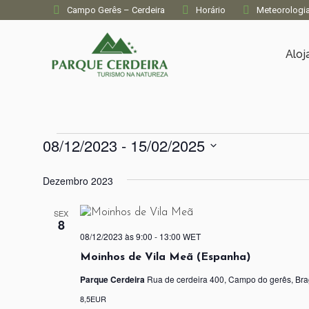
Campo Gerês – Cerdeira
Horário
Meteorologi
Alo
Eventos
08/12/2023
 - 
15/02/2025
Selecione
a
Dezembro 2023
data.
SEX
8
08/12/2023 às 9:00
-
13:00
WET
Moinhos de Vila Meã (Espanha)
Parque Cerdeira
Rua de cerdeira 400, Campo do gerês, Bra
8,5EUR