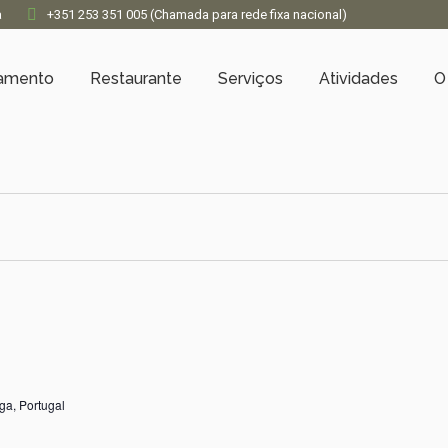
a
+351 253 351 005 (Chamada para rede fixa nacional)
jamento
Restaurante
Serviços
Atividades
O
ga, Portugal