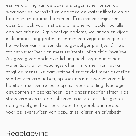
een verdichting van de bovenste organische horizon op,
waardoor de porositeit en daarmee de waterinfiltratie en de
bodemvruchtbaarheid afnemen. Erosieve verschijnselen
doen zich ook voor met de proliferatie van paden parallel
aan het origineel. Op vochtige bodems, weilanden en vijvers
is de impact nog groter. In termen van vegetatie verplettert
het verkeer van mensen kleine, gevoeliger plantjes. Dit leidt
tot het verschijnen van meer resistente, bijna altijd invasieve.
Als gevolg van bodemverdichting heeft vegetatie minder
water, zuurstof en voedingsstoffen. In termen van fauna
zorgt de menselijke aanwezigheid ervoor dat meer gevoelige
soorten zich verplaatsen, op zoek naar nieuwe en vreemde
habitats, met een reflectie op hun voortplanting, fysiologie,
gewoonten en gedragingen. Een ander negatief effect is de
stress veroorzaakt door observatieactiviteiten. Het gebrek
aan gevoeligheid kan ook leiden tot gebrek aan respect
voor de levenswijzen van populaties, dieren en privébezit.
Regelgeving