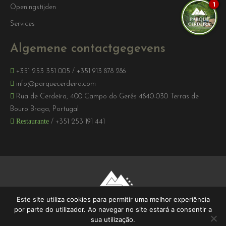
1
Openingstijden
Services
Algemene contactgegevens
+351 253 351 005
/
+351 913 878 286
info@parquecerdeira.com
Rua de Cerdeira, 400 Campo do Gerês 4840-030 Terras de
Bouro Braga, Portugal
Restaurante
/
+351 253 191 441
Este site utiliza cookies para permitir uma melhor experiência
por parte do utilizador. Ao navegar no site estará a consentir a
sua utilização.