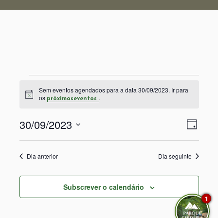
Eventos
Sem eventos agendados para a data 30/09/2023. Ir para
Aviso
os
.
próximoseventos
for
30/09/2023
Nav
Nav
Dia
30/09/2023
Selecione
de
de
a
visu
Dia anterior
Dia seguinte
data.
visu
de
Subscrever o calendário
Even
1