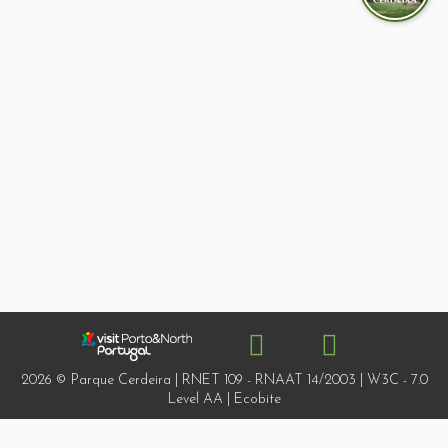
2026 © Parque Cerdeira | RNET 109 - RNAAT 14/2003 | W3C - 7.0
Level AA | Ecobite