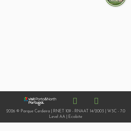
2026 © Parque Cerdeira | RNET 109 - RNAAT 14/2003 | W3C - 7.0
Level AA | Ecobite