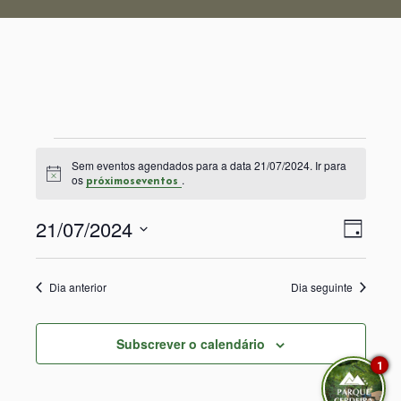
Eventos
Sem eventos agendados para a data 21/07/2024. Ir para
Aviso
os
.
próximoseventos
for
21/07/2024
Nav
Nav
Dia
21/07/2024
Selecione
de
de
a
visu
Dia anterior
Dia seguinte
data.
visu
de
Subscrever o calendário
Even
1