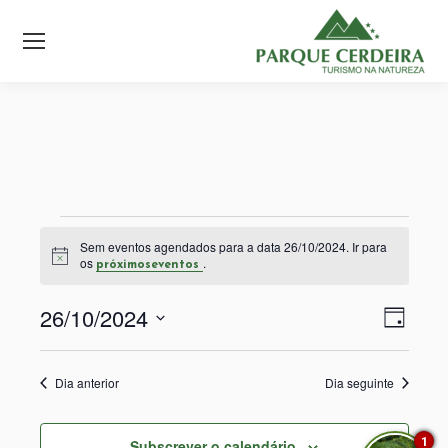
Eventos
Sem eventos agendados para a data 26/10/2024. Ir para
Aviso
os
.
próximoseventos
for
26/10/2024
Nav
Nav
Dia
26/10/2024
Selecione
de
de
a
visu
Dia anterior
Dia seguinte
data.
visu
de
1
Subscrever o calendário