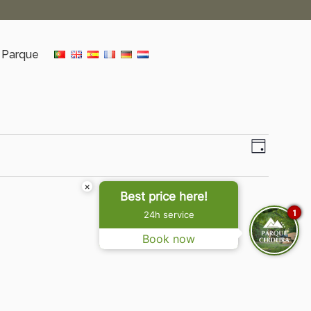
 Parque
Nave
Naveg
Dia
de
de
×
visual
Best price here!
visua
de
1
24h service
Event
Book now