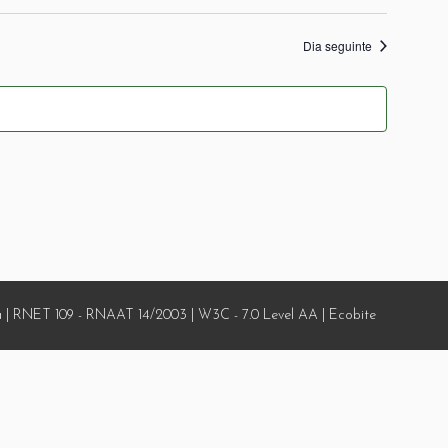
Dia seguinte
 | RNET 109 - RNAAT 14/2003 | W3C - 7.0 Level AA | Ecobite