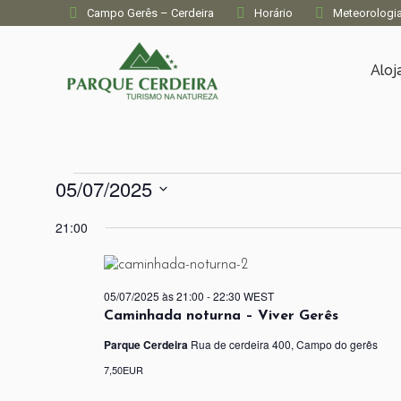
Campo Gerês – Cerdeira
Horário
Meteorologi
Alo
Eventos
05/07/2025
Selecione
21:00
for
a
data.
05/07/2025
05/07/2025 às 21:00
-
22:30
WEST
Caminhada noturna – Viver Gerês
Parque Cerdeira
Rua de cerdeira 400, Campo do gerês
7,50EUR