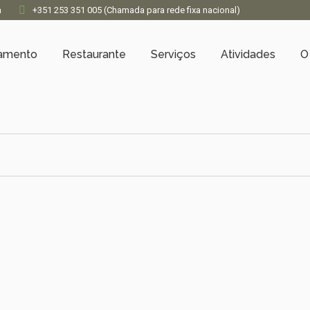
a
+351 253 351 005 (Chamada para rede fixa nacional)
jamento
Restaurante
Serviços
Atividades
O