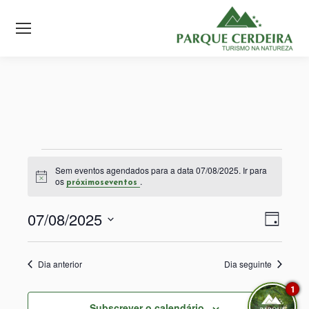
Eventos
Sem eventos agendados para a data 07/08/2025. Ir para
Aviso
os
.
próximoseventos
for
07/08/2025
Nav
Nav
Dia
07/08/2025
Selecione
de
de
a
visu
Dia anterior
Dia seguinte
data.
visu
de
1
Subscrever o calendário