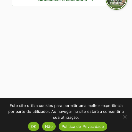
Even
Este site utiliza cookies para permitir uma melhor experiência
por parte do utilizador. Ao navegar no site estará a consentir a
sua utilização.
OK
Não
Política de Privacidade
2026 © Parque Cerdeira | RNET 109 - RNAAT 14/2003 | W3C - 7.0