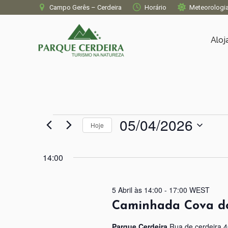
Campo Gerês – Cerdeira
Horário
Meteorologi
Alo
05/04/2026
Eventos
Hoje
Selecione
for
a
14:00
data.
05/04/2026
5 Abril às 14:00
-
17:00
WEST
Caminhada Cova do
Parque Cerdeira
Rua de cerdeira 