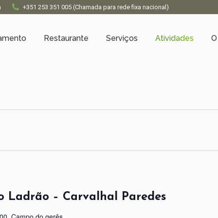
a
+351 253 351 005 (Chamada para rede fixa nacional)
jamento
Restaurante
Serviços
Atividades
O
 Ladrão – Carvalhal Paredes
400, Campo do gerês