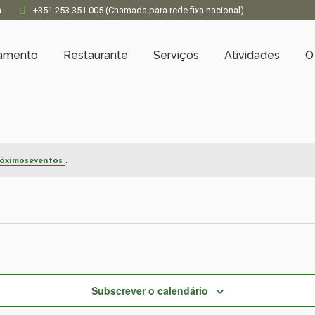
a
+351 253 351 005 (Chamada para rede fixa nacional)
jamento
Restaurante
Serviços
Atividades
O
.
óximoseventos
Subscrever o calendário