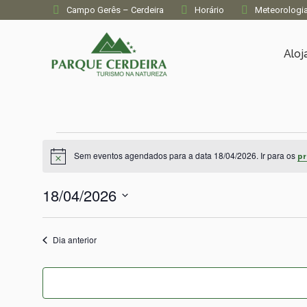
Campo Gerês – Cerdeira
Horário
Meteorologi
Alo
Eventos
Sem eventos agendados para a data 18/04/2026. Ir para os
pr
Aviso
for
18/04/2026
18/04/2026
Selecione
a
Dia anterior
data.