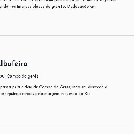
nda da Calcedónia. A caminhada inicia-se em Lamas e o grande
fenda nos imensos blocos de granito. Deslocação em…
lbufeira
400, Campo do gerês
, passa pela aldeia de Campo do Gerês, indo em direcção à
prosseguindo depois pela margem esquerda do Rio…