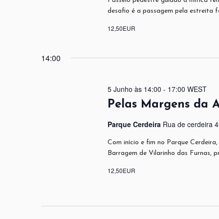
Passeio pedestre guiado à mítica fe
desafio é a passagem pela estreita 
12,50EUR
14:00
5 Junho às 14:00
-
17:00
WEST
Pelas Margens da A
Parque Cerdeira
Rua de cerdeira 
Com início e fim no Parque Cerdeira
Barragem de Vilarinho das Furnas, 
12,50EUR