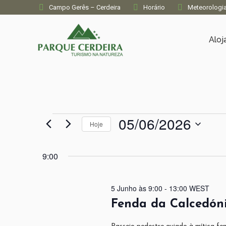
Campo Gerês – Cerdeira
Horário
Meteorologi
Alo
05/06/2026
Eventos
Hoje
Selecione
for
a
9:00
data.
05/06/2026
5 Junho às 9:00
-
13:00
WEST
Fenda da Calcedón