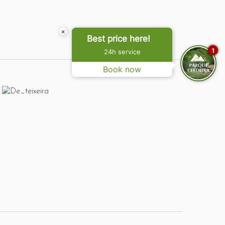
×
Best price here!
1
24h service
Book now