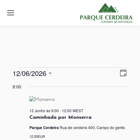
12/06/2026
Nav
Nav
Eventos
Dia
Selecione
de
de
9:00
a
for
visu
data.
visu
de
12/06/2026
12 Junho às 9:00
-
12:00
WEST
Even
Caminhada por Monserra
Parque Cerdeira
Rua de cerdeira 400, Campo do gerês
12,50EUR