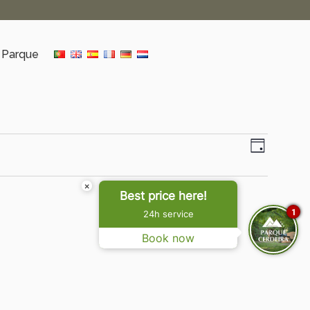
 Parque
Nave
Naveg
Dia
de
de
×
visual
Best price here!
visua
de
1
24h service
Event
Book now