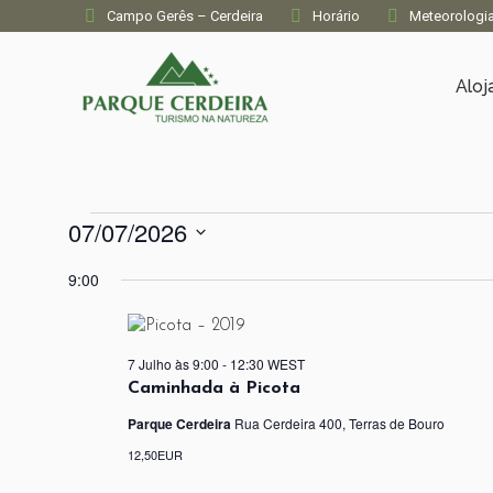
Campo Gerês – Cerdeira
Horário
Meteorologi
Alo
Eventos
07/07/2026
Selecione
9:00
for
a
data.
07/07/2026
7 Julho às 9:00
-
12:30
WEST
Caminhada à Picota
Parque Cerdeira
Rua Cerdeira 400, Terras de Bouro
12,50EUR