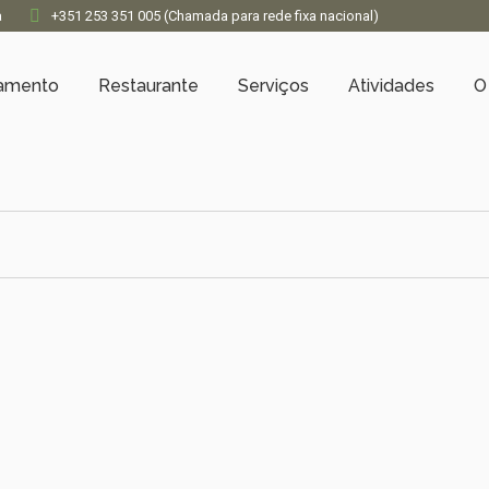
a
+351 253 351 005 (Chamada para rede fixa nacional)
jamento
Restaurante
Serviços
Atividades
O