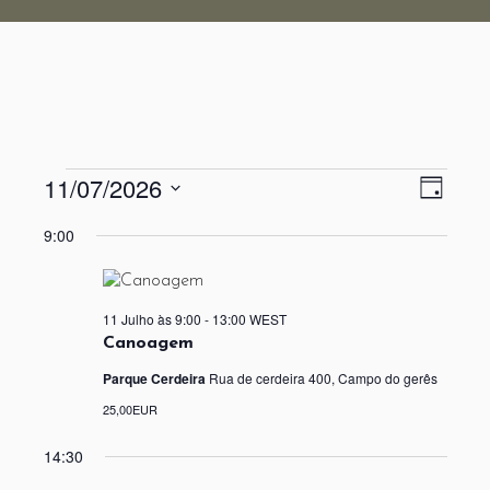
11/07/2026
Nav
Nav
Eventos
Dia
Selecione
de
de
9:00
a
for
visu
data.
visu
de
11/07/2026
11 Julho às 9:00
-
13:00
WEST
Even
Canoagem
Parque Cerdeira
Rua de cerdeira 400, Campo do gerês
25,00EUR
14:30