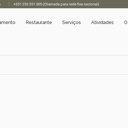
a
+351 253 351 005 (Chamada para rede fixa nacional)
jamento
Restaurante
Serviços
Atividades
O