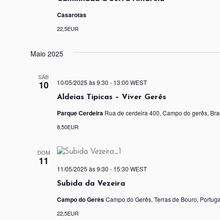
Casarotas
22,5EUR
Maio 2025
SÁB
10/05/2025 às 9:30
-
13:00
WEST
10
Aldeias Típicas – Viver Gerês
Parque Cerdeira
Rua de cerdeira 400, Campo do gerês, Bra
8,50EUR
DOM
11
11/05/2025 às 9:30
-
15:30
WEST
Subida da Vezeira
Campo do Gerês
Campo do Gerês, Terras de Bouro, Portuga
22,5EUR