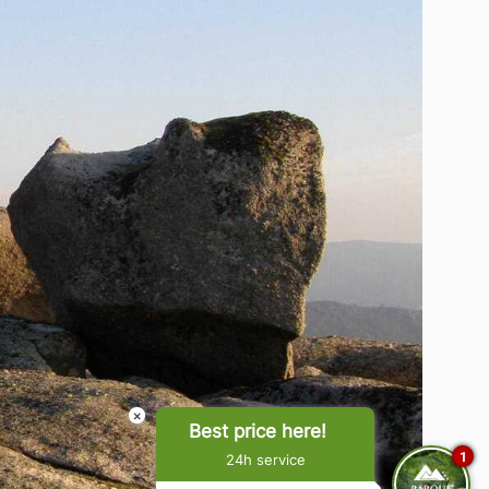
×
Best price here!
1
24h service