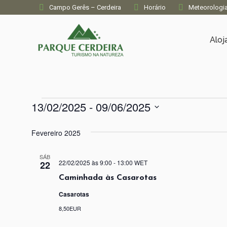
Campo Gerês – Cerdeira
Horário
Meteorologi
Alo
Eventos
13/02/2025
 - 
09/06/2025
Selecione
a
Fevereiro 2025
data.
SÁB
22/02/2025 às 9:00
-
13:00
WET
22
Caminhada às Casarotas
Casarotas
8,50EUR