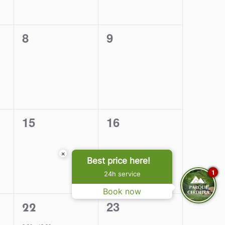
0
0
8
9
eventos,
eventos,
0
0
15
16
eventos,
eventos,
×
Best price here!
1
24h service
Book now
1
0
23
22
evento,
eventos,