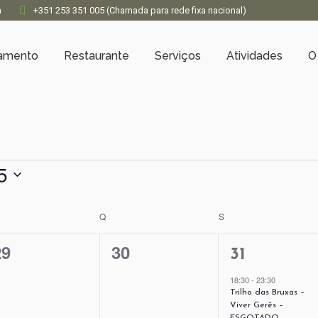
a
+351 253 351 005 (Chamada para rede fixa nacional)
jamento
Restaurante
Serviços
Atividades
O
5
ARTA-FEIRA
Q
QUINTA-FEIRA
S
SEXTA-FEIRA
0
0
1
29
30
31
ventos,
eventos,
evento,
18:30
-
23:30
Trilho das Bruxas –
Viver Gerês –