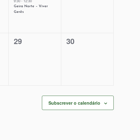
9:30
-
12:30
Geira Norte – Viver
Gerês
0
0
29
30
eventos,
eventos,
Subscrever o calendário