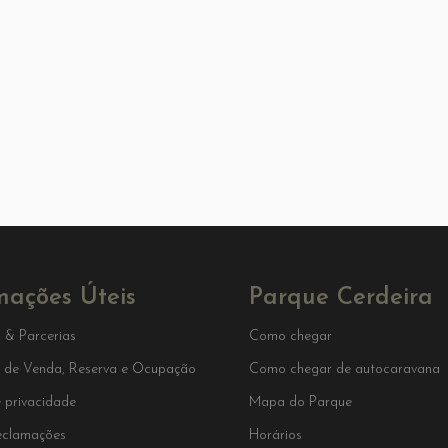
mações Úteis
Parque Cerdeira
 & Parcerias
Como chegar
 de Venda, Reserva e Ocupação
Como chegar de autocaravana
e privacidade
Mapa do Parque
reclamações
Horários