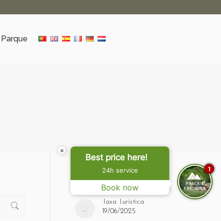
 Parque
×
Best price here!
1
24h service
Notícias
Book now
Taxa Turística
19/06/2025