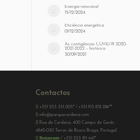
Energia renovável
15/12/2024
Eficiência energética
01/12/2024
As contigências COVID-19 2020-
2021-2022 – histórico
30/09/2021
Contactos
+351 253 351 005*
/
+351 913 878 286**
info@parquecerdeira.com
Rua de Cerdeira, 400 Campo do Gerês
4840-030 Terras de Bouro Braga, Portugal
Restaurante
/
+351 253 191 441*