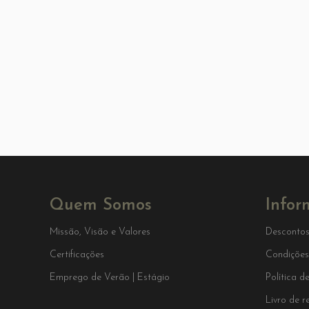
Quem Somos
Infor
Missão, Visão e Valores
Descontos
Certificações
Condições
Emprego de Verão | Estágio
Política d
Livro de 