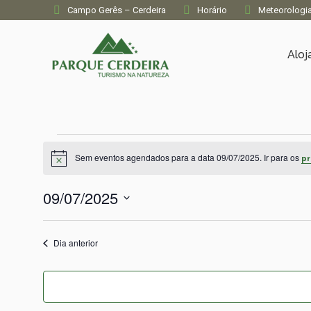
Campo Gerês – Cerdeira
Horário
Meteorologi
Alo
Eventos
Sem eventos agendados para a data 09/07/2025. Ir para os
pr
Aviso
for
09/07/2025
09/07/2025
Selecione
a
Dia anterior
data.