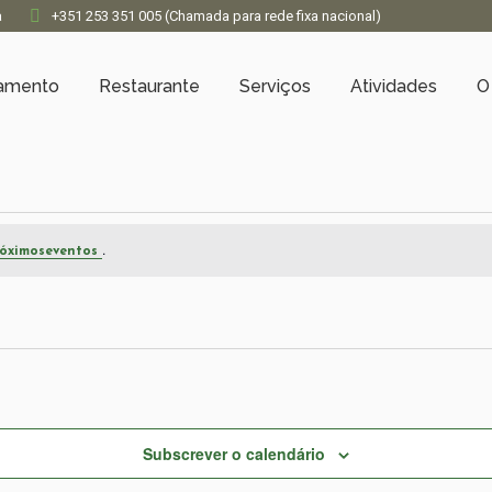
a
+351 253 351 005 (Chamada para rede fixa nacional)
jamento
Restaurante
Serviços
Atividades
O
.
óximoseventos
Subscrever o calendário