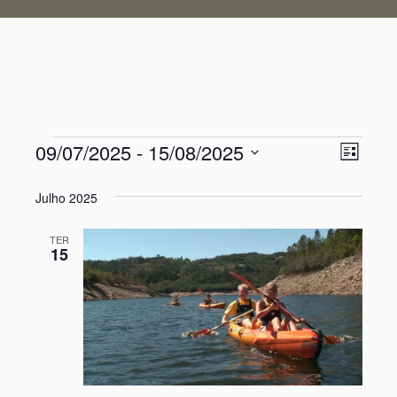
09/07/2025
 - 
15/08/2025
Nav
Nav
Eventos
Lista
Selecione
de
de
a
Julho 2025
visu
data.
visu
de
TER
15
Even