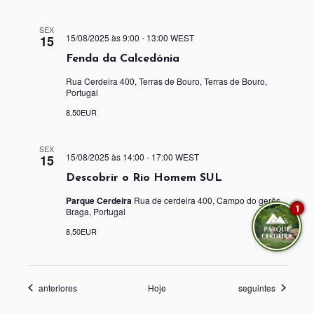
SEX
15/08/2025 às 9:00
-
13:00
WEST
15
Fenda da Calcedónia
Rua Cerdeira 400, Terras de Bouro, Terras de Bouro,
Portugal
8,50EUR
SEX
15/08/2025 às 14:00
-
17:00
WEST
15
Descobrir o Rio Homem SUL
Parque Cerdeira
Rua de cerdeira 400, Campo do gerês,
1
Braga, Portugal
8,50EUR
Eventos
Eventos
anteriores
Hoje
seguintes