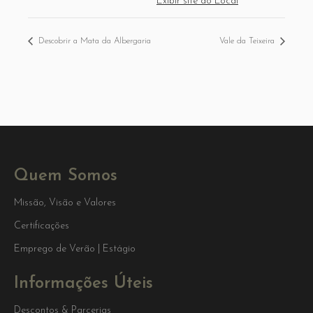
Exibir site do Local
Descobrir a Mata da Albergaria
Vale da Teixeira
Quem Somos
Missão, Visão e Valores
Certificações
Emprego de Verão | Estágio
Informações Úteis
Descontos & Parcerias