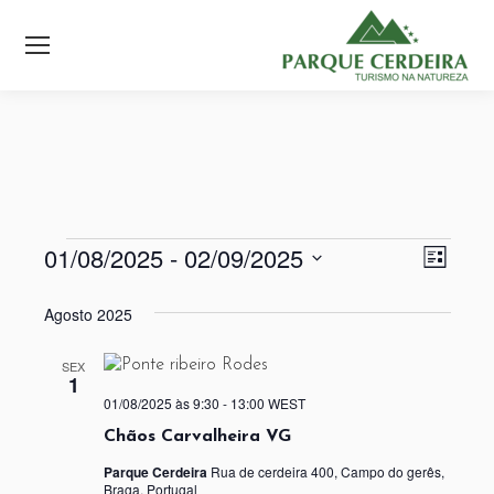
01/08/2025
 - 
02/09/2025
Nav
Nav
Eventos
Lista
Selecione
de
de
a
Agosto 2025
visu
data.
visu
de
SEX
1
Even
01/08/2025 às 9:30
-
13:00
WEST
Chãos Carvalheira VG
Parque Cerdeira
Rua de cerdeira 400, Campo do gerês,
Braga, Portugal