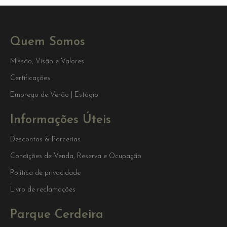
Quem Somos
Missão, Visão e Valores
Certificações
Emprego de Verão | Estágio
Informações Úteis
Descontos & Parcerias
Condições de Venda, Reserva e Ocupação
Política de privacidade
Livro de reclamações
Parque Cerdeira