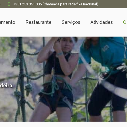
a
+351 253 351 005 (Chamada para rede fixa nacional)
jamento
Restaurante
Serviços
Atividades
O
deira.