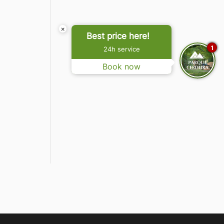
×
Best price here!
1
24h service
Book now