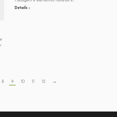
Paisagem e elementos naturais e…
Details
de
o
8
9
10
11
12
→