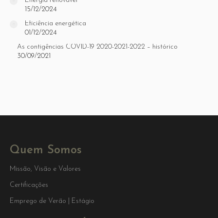
Energia renovável
15/12/2024
Eficiência energética
01/12/2024
As contigências COVID-19 2020-2021-2022 – histórico
30/09/2021
Quem Somos
Missão, Visão e Valores
Certificações
Emprego de Verão | Estágio