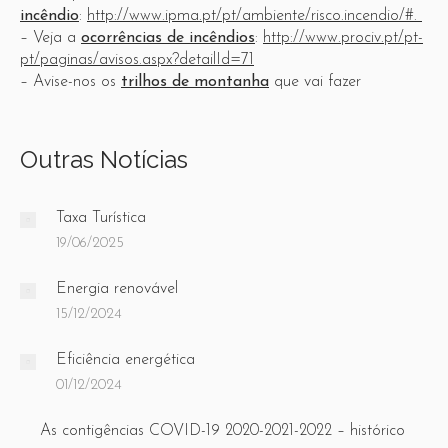
incêndio
:
http://www.ipma.pt/pt/ambiente/risco.incendio/#.
– Veja a
ocorrências de incêndios
:
http://www.prociv.pt/pt-
pt/paginas/avisos.aspx?detailId=71
– Avise-nos os
trilhos de montanha
que vai fazer
Outras Notícias
Taxa Turística
19/06/2025
Energia renovável
15/12/2024
Eficiência energética
01/12/2024
As contigências COVID-19 2020-2021-2022 – histórico