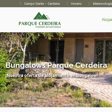
Campo Gerês – Cerdeira
Horario
Meteorologí
Aloj
Bungalows Parque Cerdeira
¡Nuestra oferta de alojamiento en Bungalow!