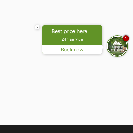
×
Best price here!
1
24h service
Book now