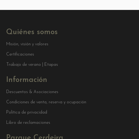
Quiénes somos
Misión, visión y valores
Certificaciones
Trabajo de verano | Etapas
Información
Descuentos & Asociaciones
Condiciones de venta, reserva y ocupación
Política de privacidad
Libro de reclamaciones
Parque Cerdeira