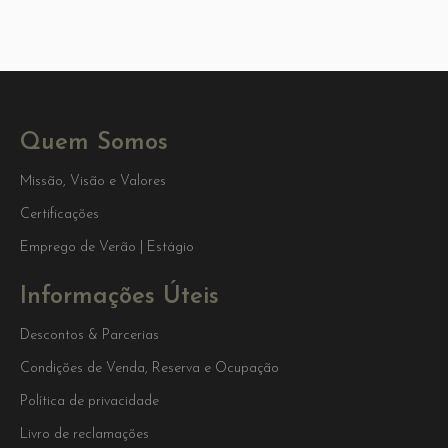
Quem Somos
Missão, Visão e Valores
Certificações
Emprego de Verão | Estágio
Informações Úteis
Descontos & Parcerias
Condições de Venda, Reserva e Ocupação
Política de privacidade
Livro de reclamações