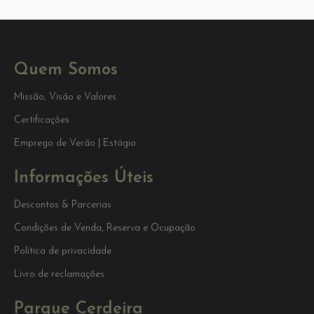
Quem Somos
Missão, Visão e Valores
Certificações
Emprego de Verão | Estágio
Informações Úteis
Descontos & Parcerias
Condições de Venda, Reserva e Ocupação
Política de privacidade
Livro de reclamações
Parque Cerdeira