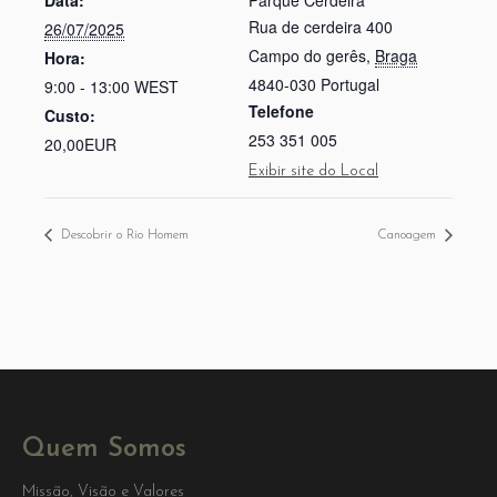
Data:
Parque Cerdeira
Rua de cerdeira 400
26/07/2025
Campo do gerês
,
Braga
Hora:
4840-030
Portugal
9:00 - 13:00
WEST
Telefone
Custo:
253 351 005
20,00EUR
Exibir site do Local
Descobrir o Rio Homem
Canoagem
Quem Somos
Missão, Visão e Valores