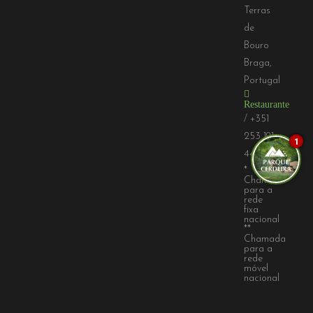
Terras
de
Bouro
Braga,
Portugal
Restaurante
/
+351
253 191
1
441*
*
Chamada
para a
rede
fixa
nacional
**
Chamada
para a
rede
móvel
nacional