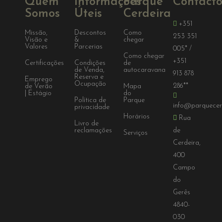
Quem
Informações
Parque
Contacto
Somos
Úteis
Cerdeira
+351
Missão,
Descontos
Como
253 351
Visão e
&
chegar
Valores
Parcerias
005*
/
Como chegar
+351
Certificações
Condições
de
de Venda,
autocaravana
913 878
Reserva e
Emprego
Ocupação
286**
de Verão
Mapa
| Estágio
do
Política de
Parque
info@parquecer
privacidade
Horários
Rua
Livro de
reclamações
de
Serviços
Cerdeira,
400
Campo
do
Gerês
4840-
030