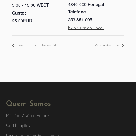
4840-030
Portugal
9:00 - 13:00
WEST
Telefone
Custo:
253 351 005
25,00EUR
Exibir site do Local
Descobrir o Rio Homem SUL
Parque Aventura
Quem Somos
Missão, Visão e Valores
Certificações
Emprego de Verão | Estágio