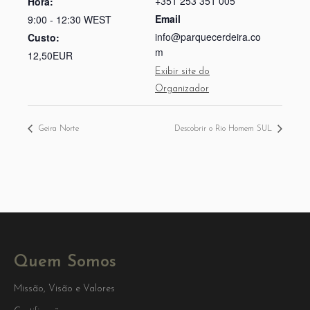
+351 253 351 005
Hora:
Email
9:00 - 12:30
WEST
info@parquecerdeira.co
Custo:
m
12,50EUR
Exibir site do
Organizador
Geira Norte
Descobrir o Rio Homem SUL
Quem Somos
Missão, Visão e Valores