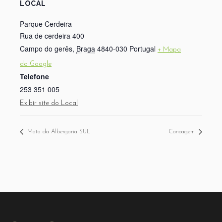
LOCAL
Parque Cerdeira
Rua de cerdeira 400
Campo do gerês
,
Braga
4840-030
Portugal
+ Mapa
do Google
Telefone
253 351 005
Exibir site do Local
Mata da Albergaria SUL
Canoagem