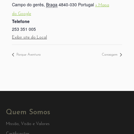
Campo do gerês
,
Braga
4840-030
Portugal
+ Mapa
do Google
Telefone
253 351 005
Exibir site do Local
Parque Aventura
Canoagem
Quem Somos
Missão, Visão e Valores
Certificações