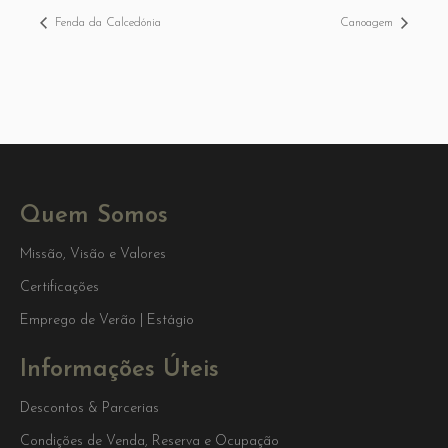
Fenda da Calcedónia
Canoagem
Quem Somos
Missão, Visão e Valores
Certificações
Emprego de Verão | Estágio
Informações Úteis
Descontos & Parcerias
Condições de Venda, Reserva e Ocupação