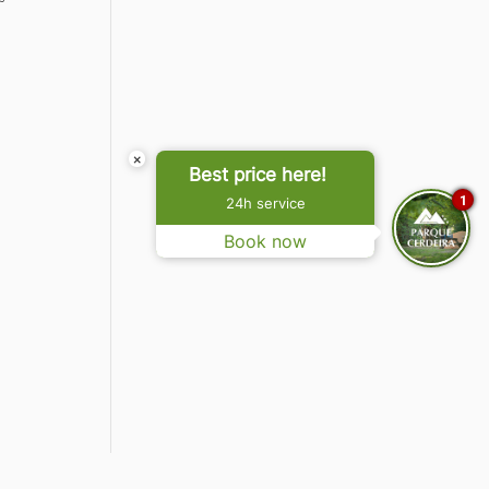
×
Best price here!
1
24h service
Book now