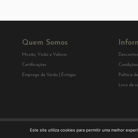
Quem Somos
Infor
Missão, Visão e Valores
Descontos
Certificações
Condições
Emprego de Verão | Estágio
Política d
Livro de 
Este site utiliza cookies para permitir uma melhor experi