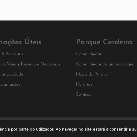
mações Úteis
Parque Cerdeira
 & Parcerias
Como chegar
 de Venda, Reserva e Ocupação
Como chegar de autocaravana
e privacidade
Mapa do Parque
reclamações
Horários
Serviços
2026 © Parque Cerdeira
ência por parte do utilizador. Ao navegar no site estará a consentir a sua