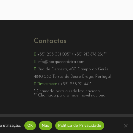
Contactos
+351 253 351 005*
/
+351 913 878 286**
info@parquecerdeira.com
Rua de Cerdeira, 400 Campo do Gerês
4840-030 Terras de Bouro Braga, Portugal
Restaurante
/
+351 253 191 441*
* Chamada para a rede fixa nacional
** Chamada para a rede móvel nacional
 | RNET 109 - RNAAT 14/2003 | W3C - 7.0 Level AA | Ecobite
 utilização.
OK
Não
Política de Privacidade