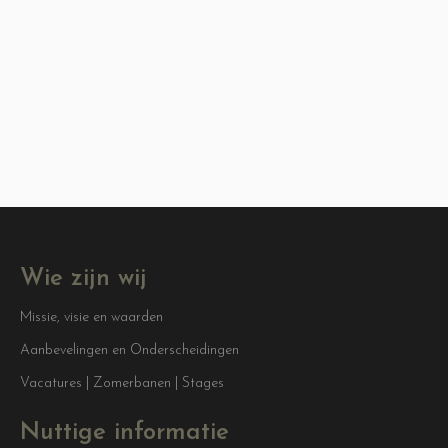
Wie zijn wij
Missie, visie en waarden
Aanbevelingen en Onderscheidingen
Vacatures | Zomerbanen | Stages
Nuttige informatie