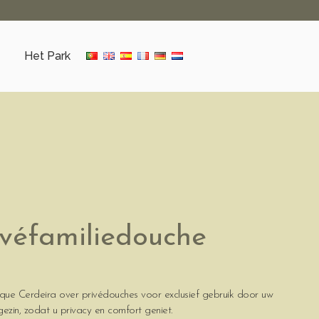
Het Park
ivéfamiliedouche
que Cerdeira over privédouches voor exclusief gebruik door uw
gezin, zodat u privacy en comfort geniet.