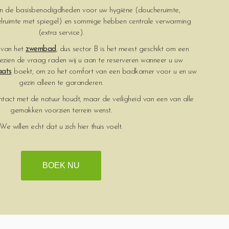
van de basisbenodigdheden voor uw hygiëne (doucheruimte,
felruimte met spiegel) en sommige hebben centrale verwarming
(extra service).
t van het
zwembad
, dus sector B is het meest geschikt om een
ezien de vraag raden wij u aan te reserveren wanneer u uw
aats
boekt, om zo het comfort van een badkamer voor u en uw
gezin alleen te garanderen.
ntact met de natuur houdt, maar de veiligheid van een van alle
gemakken voorzien terrein wenst.
We willen echt dat u zich hier thuis voelt.
BOEK NU