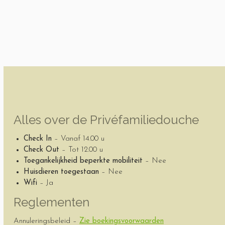
Alles over de Privéfamiliedouche
Check In
– Vanaf 14.00 u
Check Out
– Tot 12.00 u
Toegankelijkheid beperkte mobiliteit
– Nee
Huisdieren toegestaan
– Nee
Wifi
– Ja
Reglementen
Annuleringsbeleid –
Zie boekingsvoorwaarden