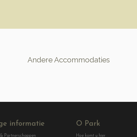
Andere Accommodaties
ge informatie
O Park
 & Partnerschappen
Hoe komt u hier