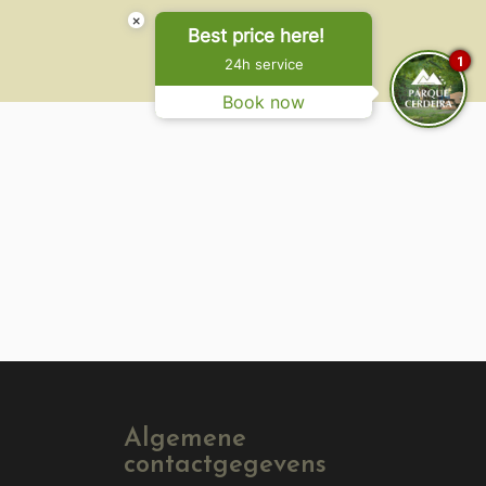
×
Best price here!
1
24h service
Book now
Algemene
contactgegevens