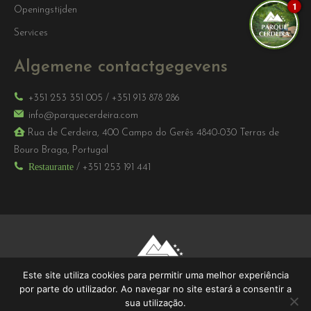
1
Openingstijden
Services
Algemene contactgegevens
+351 253 351 005
/
+351 913 878 286
info@parquecerdeira.com
Rua de Cerdeira, 400 Campo do Gerês 4840-030 Terras de
Bouro Braga, Portugal
Restaurante
/
+351 253 191 441
Este site utiliza cookies para permitir uma melhor experiência
por parte do utilizador. Ao navegar no site estará a consentir a
sua utilização.