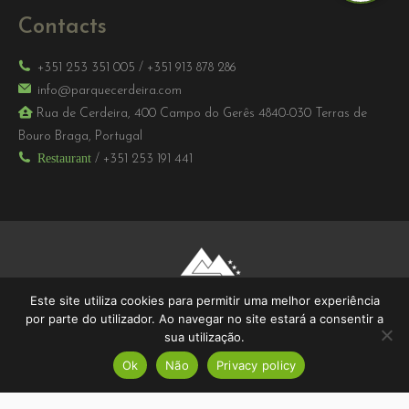
Contacts
+351 253 351 005
/
+351 913 878 286
info@parquecerdeira.com
Rua de Cerdeira, 400 Campo do Gerês 4840-030 Terras de
Bouro Braga, Portugal
Restaurant
/
+351 253 191 441
Este site utiliza cookies para permitir uma melhor experiência
por parte do utilizador. Ao navegar no site estará a consentir a
sua utilização.
Ok
Não
Privacy policy
2026 © Parque Cerdeira | RNET 109 - RNAAT 14/2003 | W3C - 7.0
Level AA | Ecobite