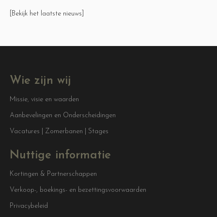
[Bekijk het laatste nieuws]
Wie zijn wij
Missie, visie en waarden
Aanbevelingen en Onderscheidingen
Vacatures | Zomerbanen | Stages
Nuttige informatie
Kortingen & Partnerschappen
Verkoop-, boekings- en bezettingsvoorwaarden
Privacybeleid