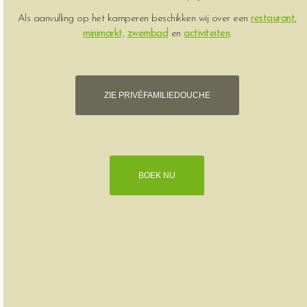
Als aanvulling op het kamperen beschikken wij over een
restaurant
,
minimarkt,
zwembad
en
activiteiten
.
ZIE PRIVÉFAMILIEDOUCHE
BOEK NU