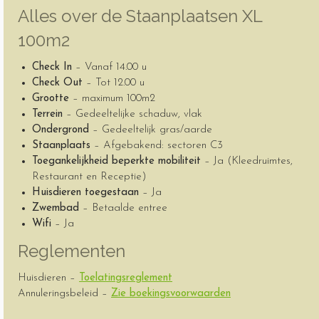
Alles over de Staanplaatsen XL
100m2
Check In
– Vanaf 14.00 u
Check Out
– Tot 12.00 u
Grootte
– maximum 100m2
Terrein
– Gedeeltelijke schaduw, vlak
Ondergrond
– Gedeeltelijk gras/aarde
Staanplaats
– Afgebakend: sectoren C3
Toegankelijkheid beperkte mobiliteit
– Ja (Kleedruimtes,
Restaurant en Receptie)
Huisdieren toegestaan
– Ja
Zwembad
– Betaalde entree
Wifi
– Ja
Reglementen
Huisdieren –
Toelatingsreglement
Annuleringsbeleid –
Zie boekingsvoorwaarden