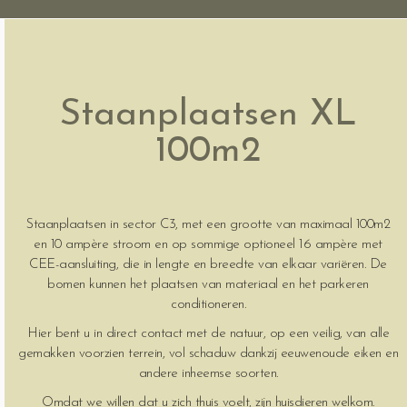
Staanplaatsen XL
100m2
Staanplaatsen in sector C3, met een grootte van maximaal 100m2
en 10 ampère stroom en op sommige optioneel 16 ampère met
CEE-aansluiting, die in lengte en breedte van elkaar variëren. De
bomen kunnen het plaatsen van materiaal en het parkeren
conditioneren.
Hier bent u in direct contact met de natuur, op een veilig, van alle
gemakken voorzien terrein, vol schaduw dankzij eeuwenoude eiken en
andere inheemse soorten.
Omdat we willen dat u zich thuis voelt, zijn huisdieren welkom.