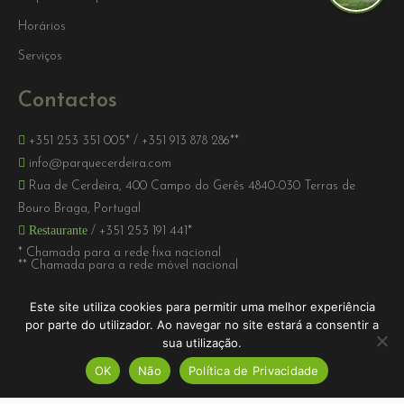
Horários
Serviços
Contactos
+351 253 351 005*
/
+351 913 878 286**
info@parquecerdeira.com
Rua de Cerdeira, 400 Campo do Gerês 4840-030 Terras de
Bouro Braga, Portugal
Restaurante
/
+351 253 191 441*
* Chamada para a rede fixa nacional
** Chamada para a rede móvel nacional
Este site utiliza cookies para permitir uma melhor experiência
por parte do utilizador. Ao navegar no site estará a consentir a
sua utilização.
OK
Não
Política de Privacidade
2026 © Parque Cerdeira | RNET 109 - RNAAT 14/2003 | W3C - 7.0
Level AA | Ecobite