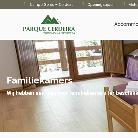
Campo Gerês – Cerdeira
Openingstijden
Mete
Accommo
Familiekamers
Wij hebben een huis met familiekamers ter beschikk