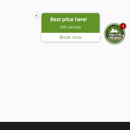
×
Best price here!
1
24h service
Book now