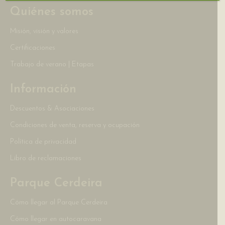
Quiénes somos
Misión, visión y valores
Certificaciones
Trabajo de verano | Etapas
Información
Descuentos & Asociaciones
Condiciones de venta, reserva y ocupación
Política de privacidad
Libro de reclamaciones
Parque Cerdeira
Cómo llegar al Parque Cerdeira
Cómo llegar en autocaravana