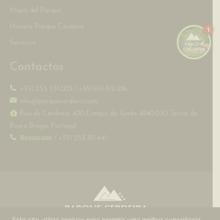
Mapa del Parque
Horario Parque Cerdeira
1
Servicios
Contactos
+351 253 351 005
/
+351 913 878 286
info@parquecerdeira.com
Rua de Cerdeira, 400 Campo do Gerês 4840-030 Terras de
Bouro Braga, Portugal
Restaurante
/
+351 253 191 441
Este site utiliza cookies para permitir uma melhor experiência