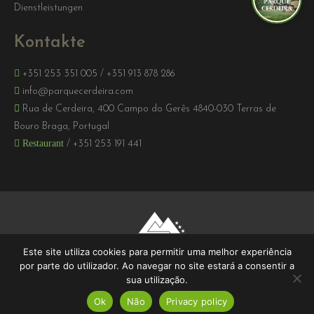
Dienstleistungen
Kontakte
+351 253 351 005
/
+351 913 878 286
info@parquecerdeira.com
Rua de Cerdeira, 400 Campo do Gerês 4840-030 Terras de
Bouro Braga, Portugal
Restaurant
/
+351 253 191 441
Este site utiliza cookies para permitir uma melhor experiência
por parte do utilizador. Ao navegar no site estará a consentir a
sua utilização.
Ok
Não
Privacy policy
2026 © Parque Cerdeira | RNET 109 - RNAAT 14/2003 | W3C - 7.0